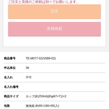
ご注文と見積のご依頼は別々でお願いします。
注文
見積依頼
商品番号
TE-M077-02(V089-02)
申込単位
36
名入れ
不可
名入れ備考
商品サイズ
カップ(約250ml)(約φ87×71)×2
包装
無地箱 /約95×180×95(入)