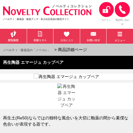
ノベルティ・販促品・販促グッズ・名入れ記念品の総合サイト
ログイン
電話問い合わ
せ
> 商品詳細ページ
ノベルティ・販促品の「ノベコレ」
再生陶器 エマージュ カップペア
再生土(Re50)ならではの独特な風合いを大切に釉薬の間から素僕な
色合いが表現する器です。