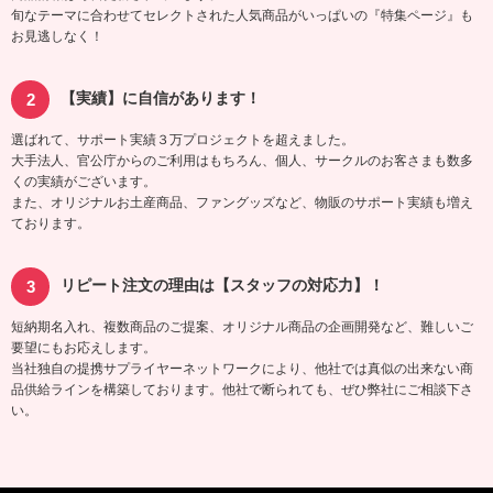
旬なテーマに合わせてセレクトされた人気商品がいっぱいの『特集ページ』も
お見逃しなく！
【実績】に自信があります！
選ばれて、サポート実績３万プロジェクトを超えました。
大手法人、官公庁からのご利用はもちろん、個人、サークルのお客さまも数多
くの実績がございます。
また、オリジナルお土産商品、ファングッズなど、物販のサポート実績も増え
ております。
リピート注文の理由は【スタッフの対応力】！
短納期名入れ、複数商品のご提案、オリジナル商品の企画開発など、難しいご
要望にもお応えします。
当社独自の提携サプライヤーネットワークにより、他社では真似の出来ない商
品供給ラインを構築しております。他社で断られても、ぜひ弊社にご相談下さ
い。