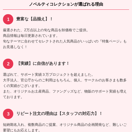
ノベルティコレクションが選ばれる理由
豊富な【品揃え】！
厳選された、2万点以上の旬な商品を卸価格でご提供。
商品情報は毎日更新されています。
旬なテーマに合わせてセレクトされた人気商品がいっぱいの『特集ページ』も
お見逃しなく！
【実績】に自信があります！
選ばれて、サポート実績３万プロジェクトを超えました。
大手法人、官公庁からのご利用はもちろん、個人、サークルのお客さまも数多
くの実績がございます。
また、オリジナルお土産商品、ファングッズなど、物販のサポート実績も増え
ております。
リピート注文の理由は【スタッフの対応力】！
短納期名入れ、複数商品のご提案、オリジナル商品の企画開発など、難しいご
要望にもお応えします。