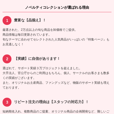
ノベルティコレクションが選ばれる理由
豊富な【品揃え】！
厳選された、2万点以上の旬な商品を卸価格でご提供。
商品情報は毎日更新されています。
旬なテーマに合わせてセレクトされた人気商品がいっぱいの『特集ページ』も
お見逃しなく！
【実績】に自信があります！
選ばれて、サポート実績３万プロジェクトを超えました。
大手法人、官公庁からのご利用はもちろん、個人、サークルのお客さまも数多
くの実績がございます。
また、オリジナルお土産商品、ファングッズなど、物販のサポート実績も増え
ております。
リピート注文の理由は【スタッフの対応力】！
短納期名入れ、複数商品のご提案、オリジナル商品の企画開発など、難しいご