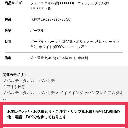
商品サイズ
フェイスタオル(約330×800)・ウォッシュタオル(約
330×350)×各1
包装
化粧箱 /約197×290×75(入)
色柄
パープル
材質
パープル・ベージュ:綿95%・ポリエステル3%・レーヨン
2%、ホワイト:綿98%・レーヨン2%
備考
箱入重量:約402g /日本製 /のし:半紙判
関連カテゴリ：
ノベルティタオル・ハンカチ
ギフト(小物)
ノベルティタオル・ハンカチ
>
メイドインジャパンプレミアムタオ
ル
お問い合わせ・お見積もり・ご注文・サンプルお取り寄せはWEBの
他・電話・FAXでも承っております