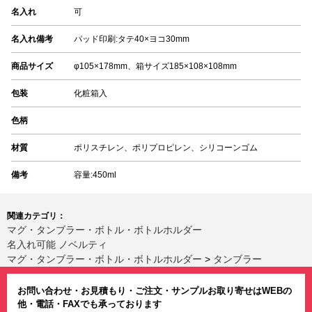
名入れ
可
名入れ備考
パッド印刷:タテ40×ヨコ30mm
商品サイズ
φ105×178mm、箱サイズ185×108×108mm
包装
化粧箱入
色柄
材質
ポリスチレン、ポリプロピレン、シリコーンゴム
備考
容量:450ml
関連カテゴリ：
マグ・タンブラー・ボトル・ボトルホルダー
名入れ可能 ノベルティ
マグ・タンブラー・ボトル・ボトルホルダー
>
タンブラー
お問い合わせ・お見積もり・ご注文・サンプルお取り寄せはWEBの
他・電話・FAXでも承っております