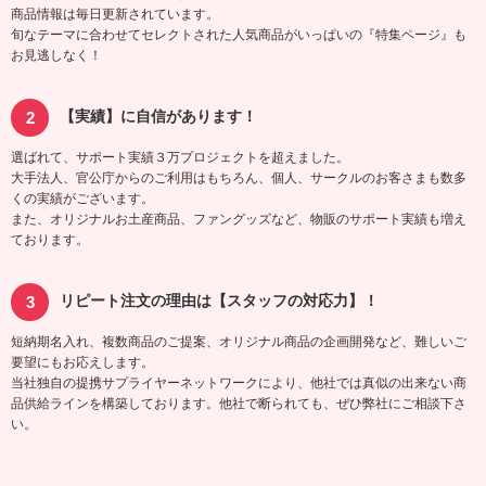
商品情報は毎日更新されています。
旬なテーマに合わせてセレクトされた人気商品がいっぱいの『特集ページ』も
お見逃しなく！
【実績】に自信があります！
選ばれて、サポート実績３万プロジェクトを超えました。
大手法人、官公庁からのご利用はもちろん、個人、サークルのお客さまも数多
くの実績がございます。
また、オリジナルお土産商品、ファングッズなど、物販のサポート実績も増え
ております。
リピート注文の理由は【スタッフの対応力】！
短納期名入れ、複数商品のご提案、オリジナル商品の企画開発など、難しいご
要望にもお応えします。
当社独自の提携サプライヤーネットワークにより、他社では真似の出来ない商
品供給ラインを構築しております。他社で断られても、ぜひ弊社にご相談下さ
い。