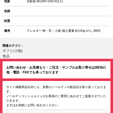
包装
化粧箱 /約160×158×32(入)
色柄
材質
備考
アレルギー:卵・乳・小麦 /箱入重量:約140g /のし:B6判
関連カテゴリ：
ギフト(小物)
食品
お問い合わせ・お見積もり・ご注文・サンプルお取り寄せはWEBの
他・電話・FAXでも承っております
サイト掲載商品以外にも、多数のノベルティや販促品を取り扱っておりま
す。
ノベルティコンシェルジュがお客様のご要望にあわせてご提案させていた
だきます。
まずはお気軽にお問い合わせください。