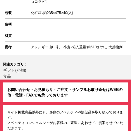
ョコラ)×4
包装
化粧箱 /約235×475×40(入)
色柄
材質
備考
アレルギー:卵・乳・小麦 /箱入重量:約510g /のし:大反物判
関連カテゴリ：
ギフト(小物)
食品
お問い合わせ・お見積もり・ご注文・サンプルお取り寄せはWEBの
他・電話・FAXでも承っております
サイト掲載商品以外にも、多数のノベルティや販促品を取り扱っておりま
す。
ノベルティコンシェルジュがお客様のご要望にあわせてご提案させていた
だきます。