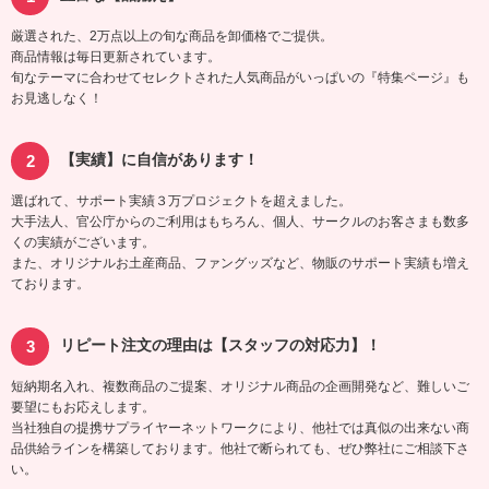
厳選された、2万点以上の旬な商品を卸価格でご提供。
商品情報は毎日更新されています。
旬なテーマに合わせてセレクトされた人気商品がいっぱいの『特集ページ』も
お見逃しなく！
【実績】に自信があります！
選ばれて、サポート実績３万プロジェクトを超えました。
大手法人、官公庁からのご利用はもちろん、個人、サークルのお客さまも数多
くの実績がございます。
また、オリジナルお土産商品、ファングッズなど、物販のサポート実績も増え
ております。
リピート注文の理由は【スタッフの対応力】！
短納期名入れ、複数商品のご提案、オリジナル商品の企画開発など、難しいご
要望にもお応えします。
当社独自の提携サプライヤーネットワークにより、他社では真似の出来ない商
品供給ラインを構築しております。他社で断られても、ぜひ弊社にご相談下さ
い。