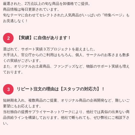
厳選された、2万点以上の旬な商品を卸価格でご提供。
商品情報は毎日更新されています。
旬なテーマに合わせてセレクトされた人気商品がいっぱいの『特集ページ』も
お見逃しなく！
【実績】に自信があります！
選ばれて、サポート実績３万プロジェクトを超えました。
大手法人、官公庁からのご利用はもちろん、個人、サークルのお客さまも数多
くの実績がございます。
また、オリジナルお土産商品、ファングッズなど、物販のサポート実績も増え
ております。
リピート注文の理由は【スタッフの対応力】！
短納期名入れ、複数商品のご提案、オリジナル商品の企画開発など、難しいご
要望にもお応えします。
当社独自の提携サプライヤーネットワークにより、他社では真似の出来ない商
品供給ラインを構築しております。他社で断られても、ぜひ弊社にご相談下さ
い。