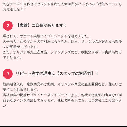
旬なテーマに合わせてセレクトされた人気商品がいっぱいの『特集ページ』も
お見逃しなく！
【実績】に自信があります！
選ばれて、サポート実績３万プロジェクトを超えました。
大手法人、官公庁からのご利用はもちろん、個人、サークルのお客さまも数多
くの実績がございます。
また、オリジナルお土産商品、ファングッズなど、物販のサポート実績も増え
ております。
リピート注文の理由は【スタッフの対応力】！
短納期名入れ、複数商品のご提案、オリジナル商品の企画開発など、難しいご
要望にもお応えします。
当社独自の提携サプライヤーネットワークにより、他社では真似の出来ない商
品供給ラインを構築しております。他社で断られても、ぜひ弊社にご相談下さ
い。