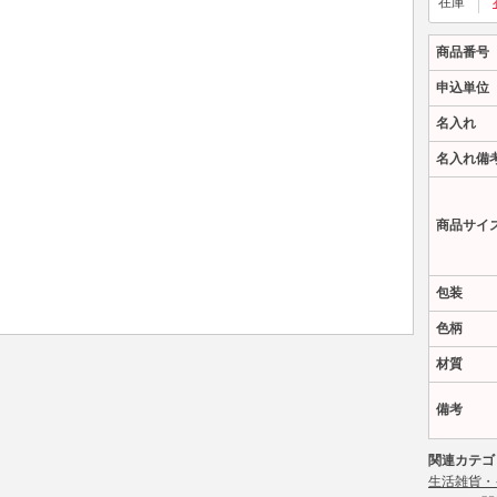
在庫
商品番号
申込単位
名入れ
名入れ備
商品サイ
包装
色柄
材質
備考
関連カテゴ
生活雑貨・