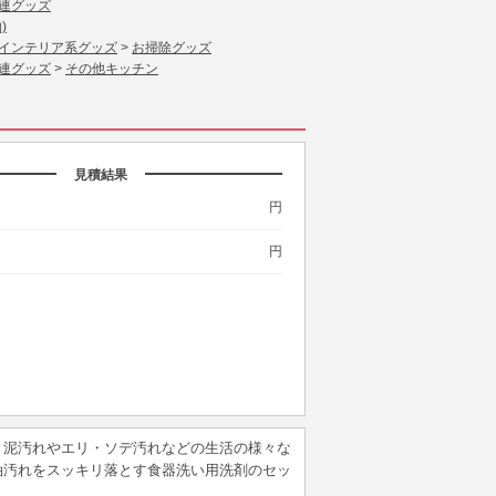
連グッズ
)
インテリア系グッズ
>
お掃除グッズ
連グッズ
>
その他キッチン
見積結果
円
円
。泥汚れやエリ・ソデ汚れなどの生活の様々な
油汚れをスッキリ落とす食器洗い用洗剤のセッ