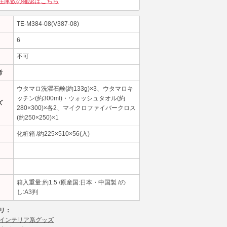
在庫数の確認はこちら
TE-M384-08(V387-08)
6
不可
考
ウタマロ洗濯石鹸(約133g)×3、ウタマロキ
ッチン(約300ml)・ウォッシュタオル(約
ズ
280×300)×各2、マイクロファイバークロス
(約250×250)×1
化粧箱 /約225×510×56(入)
箱入重量:約1.5 /原産国:日本・中国製 /の
し:A3判
リ：
インテリア系グッズ