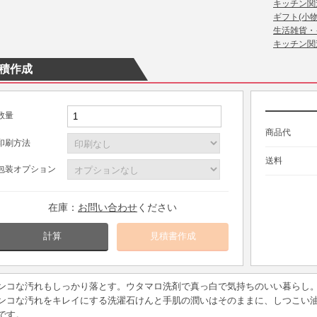
キッチン関
ギフト(小物
生活雑貨・
キッチン関
積作成
数量
商品代
印刷方法
送料
包装オプション
在庫：
お問い合わせ
ください
計算
ンコな汚れもしっかり落とす。ウタマロ洗剤で真っ白で気持ちのいい暮らし
ンコな汚れをキレイにする洗濯石けんと手肌の潤いはそのままに、しつこい
です。