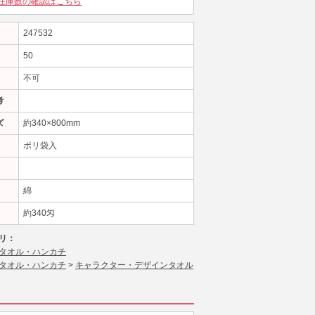
在庫数の確認はこちら
247532
50
不可
考
ズ
約340×800mm
ポリ袋入
綿
約340匁
リ：
タオル・ハンカチ
タオル・ハンカチ
>
キャラクター・デザインタオル