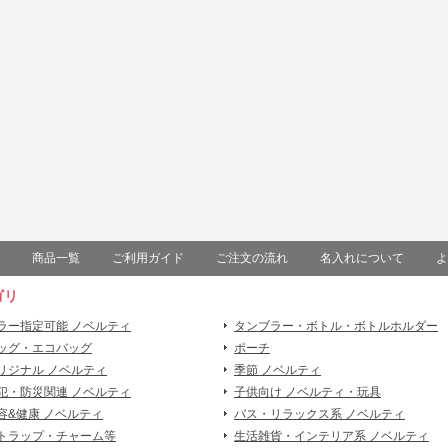
商品一覧
ご利用ガイド
ご注文の流れ
名入れについて
よ
ゴリ
ラー指定可能 ノベルティ
タンブラー・ボトル・ボトルホルダー
ッグ・エコバッグ
ポーチ
リジナル ノベルティ
季節 ノベルティ
犯・防災関連 ノベルティ
子供向け ノベルティ・玩具
容&健康 ノベルティ
バス・リラックス系 ノベルティ
トラップ・チャーム等
生活雑貨・インテリア系 ノベルティ