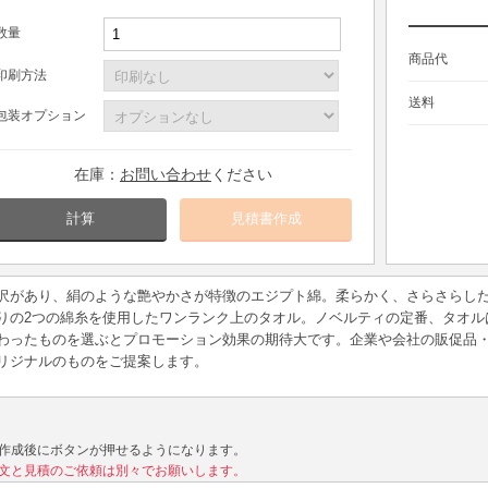
数量
商品代
印刷方法
送料
包装オプション
在庫：
お問い合わせ
ください
計算
沢があり、絹のような艶やかさが特徴のエジプト綿。柔らかく、さらさらし
りの2つの綿糸を使用したワンランク上のタオル。ノベルティの定番、タオル
わったものを選ぶとプロモーション効果の期待大です。企業や会社の販促品
リジナルのものをご提案します。
作成後にボタンが押せるようになります。
文と見積のご依頼は別々でお願いします。