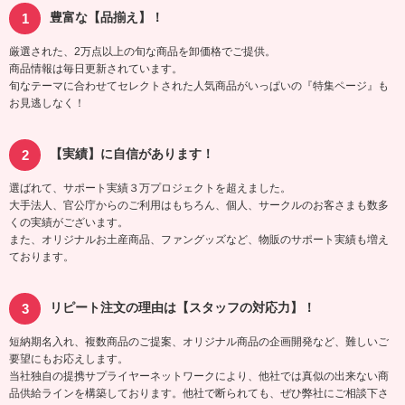
豊富な【品揃え】！
厳選された、2万点以上の旬な商品を卸価格でご提供。
商品情報は毎日更新されています。
旬なテーマに合わせてセレクトされた人気商品がいっぱいの『特集ページ』も
お見逃しなく！
【実績】に自信があります！
選ばれて、サポート実績３万プロジェクトを超えました。
大手法人、官公庁からのご利用はもちろん、個人、サークルのお客さまも数多
くの実績がございます。
また、オリジナルお土産商品、ファングッズなど、物販のサポート実績も増え
ております。
リピート注文の理由は【スタッフの対応力】！
短納期名入れ、複数商品のご提案、オリジナル商品の企画開発など、難しいご
要望にもお応えします。
当社独自の提携サプライヤーネットワークにより、他社では真似の出来ない商
品供給ラインを構築しております。他社で断られても、ぜひ弊社にご相談下さ