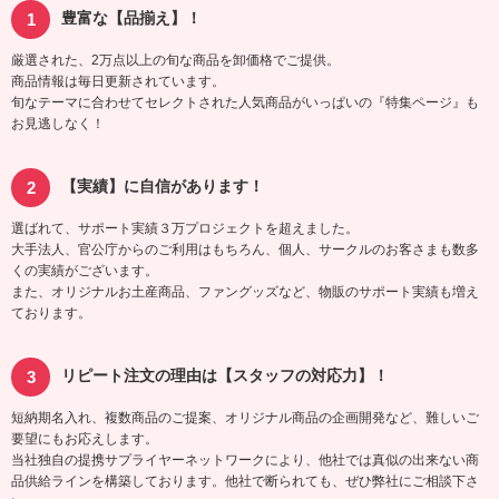
豊富な【品揃え】！
厳選された、2万点以上の旬な商品を卸価格でご提供。
商品情報は毎日更新されています。
旬なテーマに合わせてセレクトされた人気商品がいっぱいの『特集ページ』も
お見逃しなく！
【実績】に自信があります！
選ばれて、サポート実績３万プロジェクトを超えました。
大手法人、官公庁からのご利用はもちろん、個人、サークルのお客さまも数多
くの実績がございます。
また、オリジナルお土産商品、ファングッズなど、物販のサポート実績も増え
ております。
リピート注文の理由は【スタッフの対応力】！
短納期名入れ、複数商品のご提案、オリジナル商品の企画開発など、難しいご
要望にもお応えします。
当社独自の提携サプライヤーネットワークにより、他社では真似の出来ない商
品供給ラインを構築しております。他社で断られても、ぜひ弊社にご相談下さ