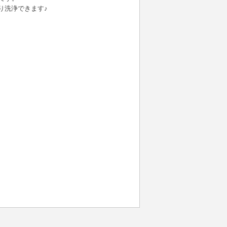
り洗浄できます♪
、
。