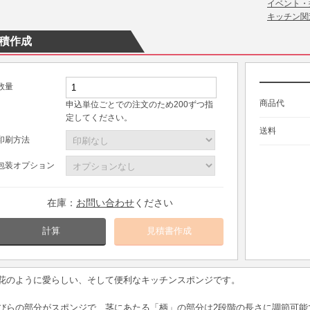
イベント・
キッチン関
積作成
数量
商品代
申込単位ごとでの注文のため200ずつ指
定してください。
送料
印刷方法
包装オプション
在庫：
お問い合わせ
ください
計算
花のように愛らしい、そして便利なキッチンスポンジです。
びらの部分がスポンジで、茎にあたる「柄」の部分は2段階の長さに調節可能