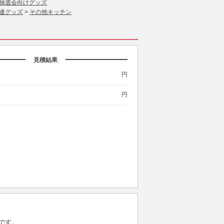
抽選会向けグッズ
連グッズ
>
その他キッチン
見積結果
円
円
です。