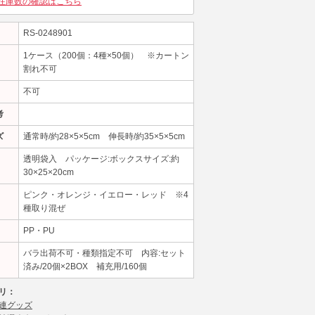
在庫数の確認はこちら
RS-0248901
1ケース（200個：4種×50個） ※カートン
割れ不可
不可
考
ズ
通常時/約28×5×5cm 伸長時/約35×5×5cm
透明袋入 パッケージ:ボックスサイズ:約
30×25×20cm
ピンク・オレンジ・イエロー・レッド ※4
種取り混ぜ
PP・PU
バラ出荷不可・種類指定不可 内容:セット
済み/20個×2BOX 補充用/160個
リ：
連グッズ