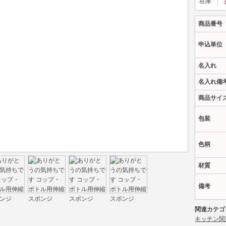
在庫
商品番号
申込単位
名入れ
名入れ備
商品サイ
包装
色柄
材質
備考
関連カテゴ
キッチン関