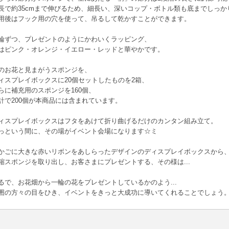
長で約35cmまで伸びるため、細長い、深いコップ・ボトル類も底までしっか
用後はフック用の穴を使って、吊るして乾かすことができます。
輪ずつ、プレゼントのようにかわいくラッピング、
はピンク・オレンジ・イエロー・レッドと華やかです。
のお花と見まがうスポンジを、
ィスプレイボックスに20個セットしたものを2箱、
らに補充用のスポンジを160個、
計で200個が本商品には含まれています。
ィスプレイボックスはフタをあけて折り曲げるだけのカンタン組み立て。
っという間に、その場がイベント会場になります☆ミ
かごに大きな赤いリボンをあしらったデザインのディスプレイボックスから
縮スポンジを取り出し、お客さまにプレゼントする、その様は...
るで、お花畑から一輪の花をプレゼントしているかのよう...
囲の方々の目をひき、イベントをきっと大成功に導いてくれることでしょう