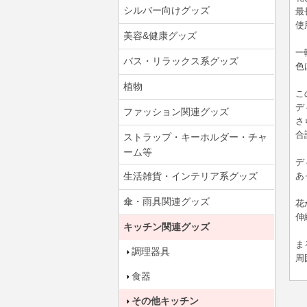
シルバー向けグッズ
最
使
美容&健康グッズ
一
バス・リラックス系グッズ
色
植物
こ
デ
ファッション関連グッズ
さ
合
ストラップ・キーホルダー・チャ
ーム等
デ
生活雑貨・インテリア系グッズ
あ
傘・雨具関連グッズ
花
伸
キッチン関連グッズ
ま
調理器具
周
食器
その他キッチン