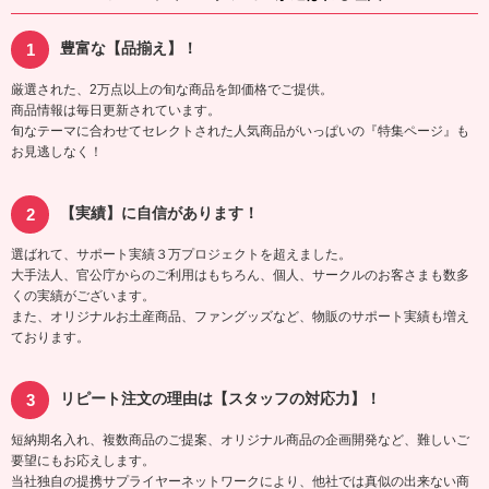
豊富な【品揃え】！
厳選された、2万点以上の旬な商品を卸価格でご提供。
商品情報は毎日更新されています。
旬なテーマに合わせてセレクトされた人気商品がいっぱいの『特集ページ』も
お見逃しなく！
【実績】に自信があります！
選ばれて、サポート実績３万プロジェクトを超えました。
大手法人、官公庁からのご利用はもちろん、個人、サークルのお客さまも数多
くの実績がございます。
また、オリジナルお土産商品、ファングッズなど、物販のサポート実績も増え
ております。
リピート注文の理由は【スタッフの対応力】！
短納期名入れ、複数商品のご提案、オリジナル商品の企画開発など、難しいご
要望にもお応えします。
当社独自の提携サプライヤーネットワークにより、他社では真似の出来ない商