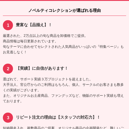
ノベルティコレクションが選ばれる理由
豊富な【品揃え】！
厳選された、2万点以上の旬な商品を卸価格でご提供。
商品情報は毎日更新されています。
旬なテーマに合わせてセレクトされた人気商品がいっぱいの『特集ページ』も
お見逃しなく！
【実績】に自信があります！
選ばれて、サポート実績３万プロジェクトを超えました。
大手法人、官公庁からのご利用はもちろん、個人、サークルのお客さまも数多
くの実績がございます。
また、オリジナルお土産商品、ファングッズなど、物販のサポート実績も増え
ております。
リピート注文の理由は【スタッフの対応力】！
短納期名入れ、複数商品のご提案、オリジナル商品の企画開発など、難しいご