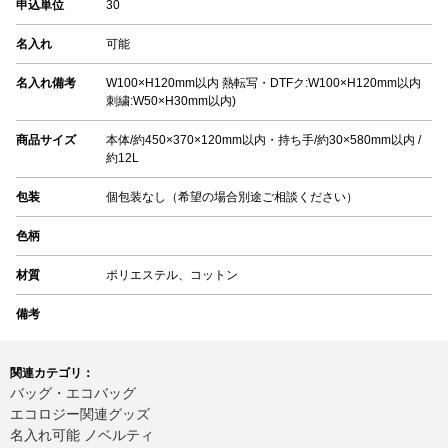
申込単位
30
名入れ
可能
名入れ備考
W100×H120mm以内 熱転写・DTFク:W100×H120mm以内
刺繍:W50×H30mm以内)
商品サイズ
本体/約450×370×120mm以内・持ち手/約30×580mm以内 /
約12L
包装
個包装なし（希望の場合別途ご相談ください）
色柄
材質
ポリエステル、コットン
備考
関連カテゴリ：
バッグ・エコバッグ
エコロジー関連グッズ
名入れ可能 ノベルティ