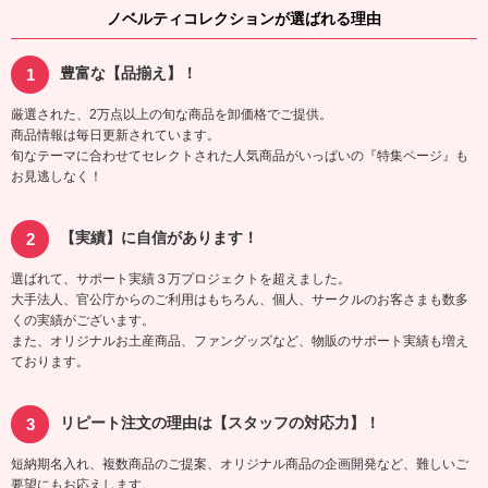
ノベルティコレクションが選ばれる理由
豊富な【品揃え】！
厳選された、2万点以上の旬な商品を卸価格でご提供。
商品情報は毎日更新されています。
旬なテーマに合わせてセレクトされた人気商品がいっぱいの『特集ページ』も
お見逃しなく！
【実績】に自信があります！
選ばれて、サポート実績３万プロジェクトを超えました。
大手法人、官公庁からのご利用はもちろん、個人、サークルのお客さまも数多
くの実績がございます。
また、オリジナルお土産商品、ファングッズなど、物販のサポート実績も増え
ております。
リピート注文の理由は【スタッフの対応力】！
短納期名入れ、複数商品のご提案、オリジナル商品の企画開発など、難しいご
要望にもお応えします。