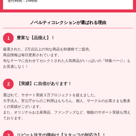
受付時間：24時間
ノベルティコレクションが選ばれる理由
豊富な【品揃え】！
厳選された、2万点以上の旬な商品を卸価格でご提供。
商品情報は毎日更新されています。
旬なテーマに合わせてセレクトされた人気商品がいっぱいの『特集ページ』も
お見逃しなく！
【実績】に自信があります！
選ばれて、サポート実績３万プロジェクトを超えました。
大手法人、官公庁からのご利用はもちろん、個人、サークルのお客さまも数多
くの実績がございます。
また、オリジナルお土産商品、ファングッズなど、物販のサポート実績も増え
ております。
リピート注文の理由は【スタッフの対応力】！