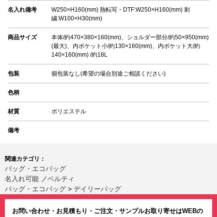
名入れ備考
W250×H160(mm) 熱転写・DTF:W250×H160(mm) 刺
繍:W100×H30(mm)
商品サイズ
本体/約470×380×160(mm)、ショルダー部分/約50×950(mm)
(最大)、内ポケット小/約130×160(mm)、内ポケット大/約
140×160(mm) /約18L
包装
個包装なし(希望の場合別途ご相談ください)
色柄
材質
ポリエステル
備考
関連カテゴリ：
バッグ・エコバッグ
名入れ可能 ノベルティ
バッグ・エコバッグ
>
デイリーバッグ
お問い合わせ・お見積もり・ご注文・サンプルお取り寄せはWEBの