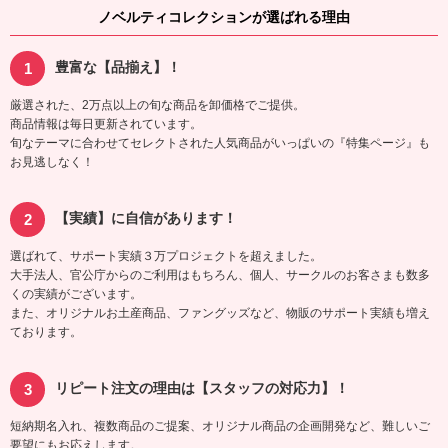
ノベルティコレクションが選ばれる理由
豊富な【品揃え】！
厳選された、2万点以上の旬な商品を卸価格でご提供。
商品情報は毎日更新されています。
旬なテーマに合わせてセレクトされた人気商品がいっぱいの『特集ページ』も
お見逃しなく！
【実績】に自信があります！
選ばれて、サポート実績３万プロジェクトを超えました。
大手法人、官公庁からのご利用はもちろん、個人、サークルのお客さまも数多
くの実績がございます。
また、オリジナルお土産商品、ファングッズなど、物販のサポート実績も増え
ております。
リピート注文の理由は【スタッフの対応力】！
短納期名入れ、複数商品のご提案、オリジナル商品の企画開発など、難しいご
要望にもお応えします。