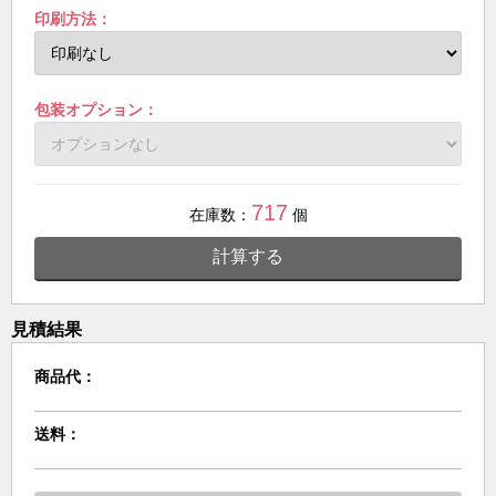
印刷方法：
包装オプション：
717
在庫数：
個
計算する
見積結果
商品代：
送料：