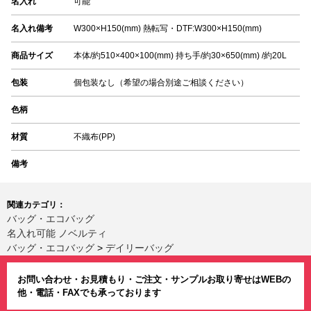
名入れ
可能
名入れ備考
W300×H150(mm) 熱転写・DTF:W300×H150(mm)
商品サイズ
本体/約510×400×100(mm) 持ち手/約30×650(mm) /約20L
包装
個包装なし（希望の場合別途ご相談ください）
色柄
材質
不織布(PP)
備考
関連カテゴリ：
バッグ・エコバッグ
名入れ可能 ノベルティ
バッグ・エコバッグ
>
デイリーバッグ
お問い合わせ・お見積もり・ご注文・サンプルお取り寄せはWEBの
他・電話・FAXでも承っております