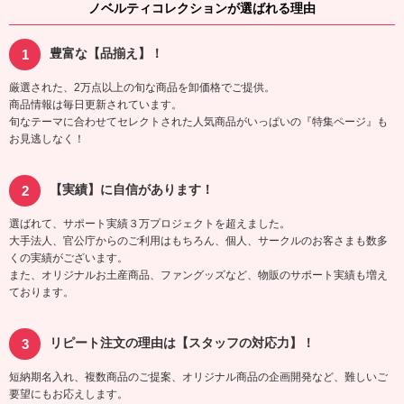
ノベルティコレクションが選ばれる理由
豊富な【品揃え】！
厳選された、2万点以上の旬な商品を卸価格でご提供。
商品情報は毎日更新されています。
旬なテーマに合わせてセレクトされた人気商品がいっぱいの『特集ページ』も
お見逃しなく！
【実績】に自信があります！
選ばれて、サポート実績３万プロジェクトを超えました。
大手法人、官公庁からのご利用はもちろん、個人、サークルのお客さまも数多
くの実績がございます。
また、オリジナルお土産商品、ファングッズなど、物販のサポート実績も増え
ております。
リピート注文の理由は【スタッフの対応力】！
短納期名入れ、複数商品のご提案、オリジナル商品の企画開発など、難しいご
要望にもお応えします。