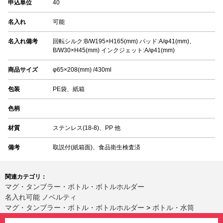
申込単位
40
名入れ
可能
名入れ備考
回転シルク:B/W195×H165(mm) パッド:A/φ41(mm)、
B/W30×H45(mm) インクジェット:A/φ41(mm)
商品サイズ
φ65×208(mm) /430ml
包装
PE袋、紙箱
色柄
材質
ステンレス(18-8)、PP 他
備考
取説付(紙箱面)、食品衛生検査済
関連カテゴリ：
マグ・タンブラー・ボトル・ボトルホルダー
名入れ可能 ノベルティ
マグ・タンブラー・ボトル・ボトルホルダー
>
ボトル・水筒