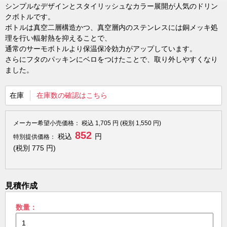
シンプルなデザインとスタイリッシュなカラー展開が人気のドリン
クボトルです。
ボトルは真空二層構造かつ、真空層内のステンレスには銅メッキ処
理を行い輻射熱を抑えることで、
通常のサーモボトルより保温保冷効力がアップしています。
さらにフタのパッキンにベロをつけたことで、取り外しやすくなり
ました。
在庫
在庫数の確認はこちら
メーカー希望小売価格：
税込
1,705
円 (税別
1,550
円)
852
税込
円
特別提供価格：
(税別
775
円)
見積作成
数量：