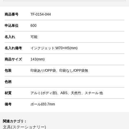
商品番号
TF-0154-044
申込単位
600
名入れ
可能
名入れ備考
インクジェット:W70×H5(mm)
商品サイズ
143(mm)
包装
印刷あり/OPP袋、印刷なし/OPP袋無
色柄
材質
アルミ(ボディ部)、ABS、天然竹、スチール 他
備考
ボール径0.7mm
関連カテゴリ：
文具(ステーショナリー)