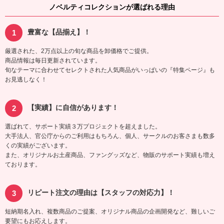
ノベルティコレクションが選ばれる理由
豊富な【品揃え】！
厳選された、2万点以上の旬な商品を卸価格でご提供。
商品情報は毎日更新されています。
旬なテーマに合わせてセレクトされた人気商品がいっぱいの『特集ページ』も
お見逃しなく！
【実績】に自信があります！
選ばれて、サポート実績３万プロジェクトを超えました。
大手法人、官公庁からのご利用はもちろん、個人、サークルのお客さまも数多
くの実績がございます。
また、オリジナルお土産商品、ファングッズなど、物販のサポート実績も増え
ております。
リピート注文の理由は【スタッフの対応力】！
短納期名入れ、複数商品のご提案、オリジナル商品の企画開発など、難しいご
要望にもお応えします。