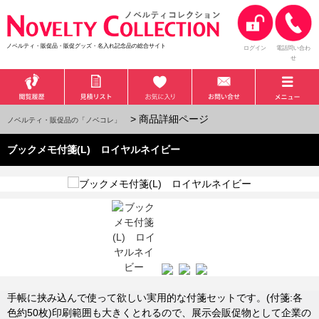
ノベルティ・販促品・販促グッズ・名入れ記念品の総合サイト
ログイン
電話問い合わ
せ
> 商品詳細ページ
ノベルティ・販促品の「ノベコレ」
ブックメモ付箋(L) ロイヤルネイビー
手帳に挟み込んで使って欲しい実用的な付箋セットです。(付箋:各
色約50枚)印刷範囲も大きくとれるので、展示会販促物として企業の