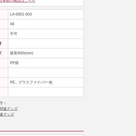
在庫数の確認はこちら
LA-0001-003
48
不可
考
ズ
親骨/600(mm)
PP袋
PE、グラスファイバー 他
リ：
関連グッズ
連グッズ