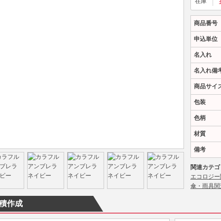
在庫
商品番号
申込単位
名入れ
名入れ備
商品サイ
包装
色柄
材質
備考
関連カテゴ
エコロジー
傘・雨具関
積作成