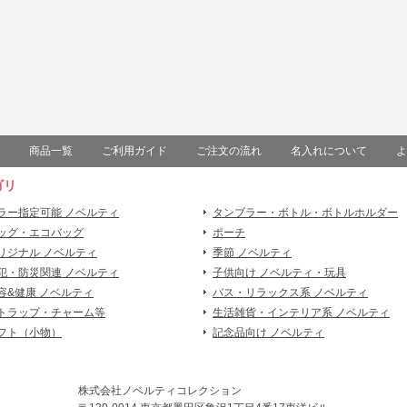
商品一覧
ご利用ガイド
ご注文の流れ
名入れについて
よ
ゴリ
ラー指定可能 ノベルティ
タンブラー・ボトル・ボトルホルダー
ッグ・エコバッグ
ポーチ
リジナル ノベルティ
季節 ノベルティ
犯・防災関連 ノベルティ
子供向け ノベルティ・玩具
容&健康 ノベルティ
バス・リラックス系 ノベルティ
トラップ・チャーム等
生活雑貨・インテリア系 ノベルティ
フト（小物）
記念品向け ノベルティ
株式会社ノベルティコレクション