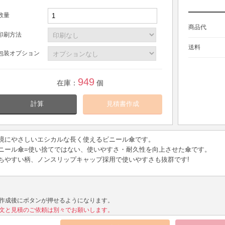
数量
商品代
印刷方法
送料
包装オプション
949
在庫：
個
計算
境にやさしいエシカルな長く使えるビニール傘です。
ニール傘=使い捨てではない、使いやすさ・耐久性を向上させた傘です。
ちやすい柄、ノンスリップキャップ採用で使いやすさも抜群です!
作成後にボタンが押せるようになります。
文と見積のご依頼は別々でお願いします。