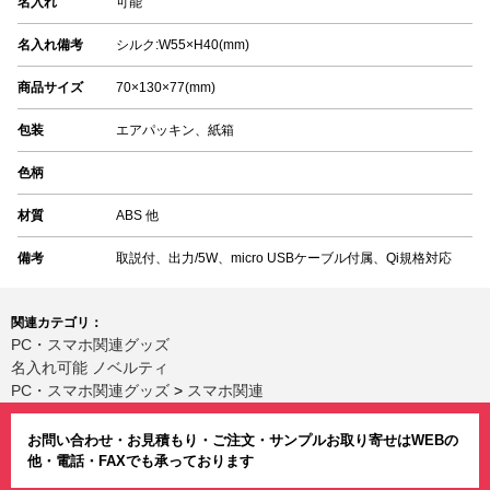
名入れ
可能
名入れ備考
シルク:W55×H40(mm)
商品サイズ
70×130×77(mm)
包装
エアパッキン、紙箱
色柄
材質
ABS 他
備考
取説付、出力/5W、micro USBケーブル付属、Qi規格対応
関連カテゴリ：
PC・スマホ関連グッズ
名入れ可能 ノベルティ
PC・スマホ関連グッズ
>
スマホ関連
お問い合わせ・お見積もり・ご注文・サンプルお取り寄せはWEBの
他・電話・FAXでも承っております