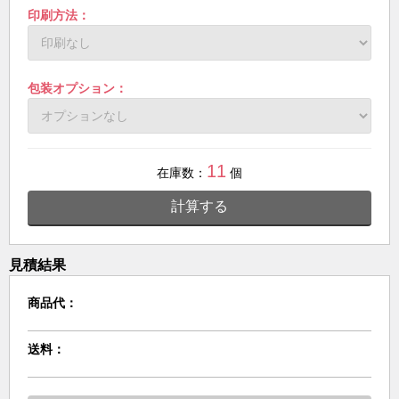
印刷方法：
包装オプション：
11
在庫数：
個
計算する
見積結果
商品代：
送料：