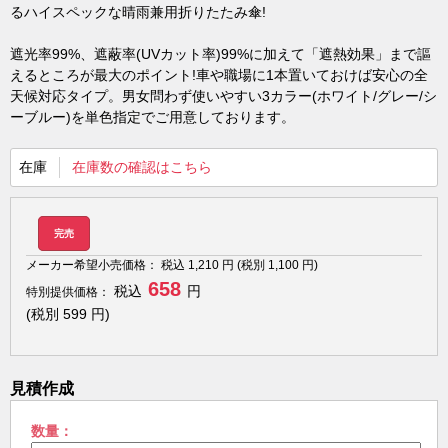
るハイスペックな晴雨兼用折りたたみ傘!
遮光率99%、遮蔽率(UVカット率)99%に加えて「遮熱効果」まで謳
えるところが最大のポイント!車や職場に1本置いておけば安心の全
天候対応タイプ。男女問わず使いやすい3カラー(ホワイト/グレー/シ
ーブルー)を単色指定でご用意しております。
在庫
在庫数の確認はこちら
完売
メーカー希望小売価格：
税込
1,210
円 (税別
1,100
円)
658
税込
円
特別提供価格：
(税別
599
円)
見積作成
数量：