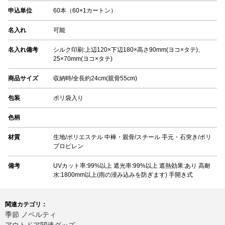
申込単位
60本（60×1カートン）
名入れ
可能
名入れ備考
シルク印刷:上辺120×下辺180×高さ90mm(ヨコ×タテ)、
25×70mm(ヨコ×タテ)
商品サイズ
収納時/全長約24cm(親骨55cm)
包装
ポリ袋入り
色柄
材質
生地/ポリエステル 中棒・親骨/スチール 手元・石突き/ポリ
プロピレン
備考
UVカット率:99%以上 遮光率:99%以上 遮熱効果:あり 高耐
水:1800mm以上(雨の浸み込みを防ぎます) 手開き式
関連カテゴリ：
季節 ノベルティ
アウトドア関連グッズ