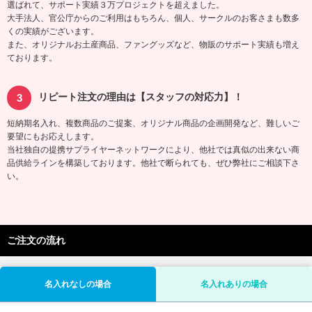
選ばれて、サポート実績３万プロジェクトを超えました。
大手法人、官公庁からのご利用はもちろん、個人、サークルのお客さまも数多
くの実績がございます。
また、オリジナルお土産商品、ファングッズなど、物販のサポート実績も増え
ております。
リピート注文の理由は【スタッフの対応力】！
短納期名入れ、複数商品のご提案、オリジナル商品の企画開発など、難しいご
要望にもお応えします。
当社独自の提携サプライヤーネットワークにより、他社では真似の出来ない商
品供給ラインを構築しております。他社で断られても、ぜひ弊社にご相談下さ
い。
ご注文の流れ
名入れなしの場合
名入れありの場合