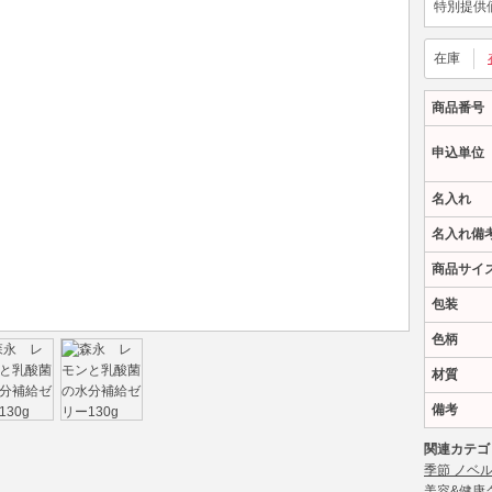
特別提供
在庫
商品番号
申込単位
名入れ
名入れ備
商品サイ
包装
色柄
材質
備考
関連カテゴ
季節 ノベ
美容&健康