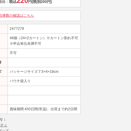
220
税込
円
(税別
円)
価格：
200
在庫数の確認はこちら
2477279
48個（24×2カートン）※カートン割れ不可
※申込単位未満不可
不可
考
ズ
パッケージサイズ:7.5×4×18cm
パウチ袋入り
賞味期間:450日間(常温)、出荷まで約2日間
リ：
ルティ
グッズ