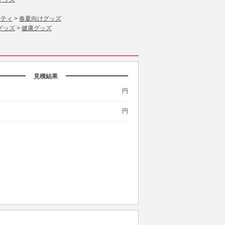
ルティ
>
春夏向けグッズ
グッズ
>
健康グッズ
見積結果
円
円
。