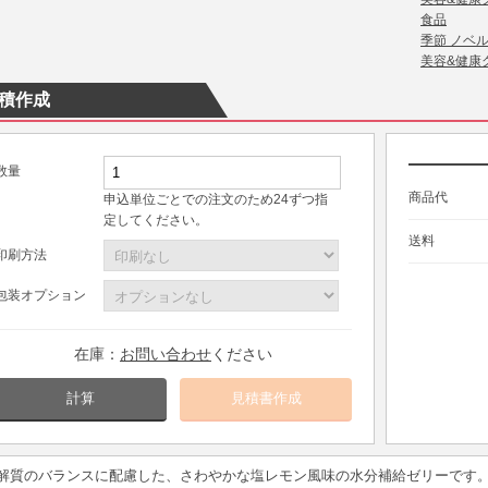
食品
季節 ノベ
美容&健康
積作成
数量
商品代
申込単位ごとでの注文のため24ずつ指
定してください。
送料
印刷方法
包装オプション
在庫：
お問い合わせ
ください
計算
解質のバランスに配慮した、さわやかな塩レモン風味の水分補給ゼリーです