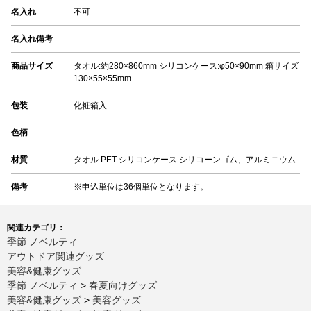
名入れ
不可
名入れ備考
商品サイズ
タオル:約280×860mm シリコンケース:φ50×90mm 箱サイズ
130×55×55mm
包装
化粧箱入
色柄
材質
タオル:PET シリコンケース:シリコーンゴム、アルミニウム
備考
※申込単位は36個単位となります。
関連カテゴリ：
季節 ノベルティ
アウトドア関連グッズ
美容&健康グッズ
季節 ノベルティ
>
春夏向けグッズ
美容&健康グッズ
>
美容グッズ