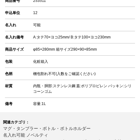
商品番号
253511
申込単位
12
名入れ
可能
名入れ備考
A:タテ70×ヨコ25mm/ B:タテ100×ヨコ230mm
商品サイズ
φ85×280mm 箱サイズ290×90×85mm
包装
化粧箱入
色柄
梱包割れ不可(入数をご確認ください)
材質
内瓶・胴部:ステンレス鋼 蓋:ポリプロピレン パッキン:シリ
コーンゴム
備考
容量:1L
関連カテゴリ：
マグ・タンブラー・ボトル・ボトルホルダー
名入れ可能 ノベルティ