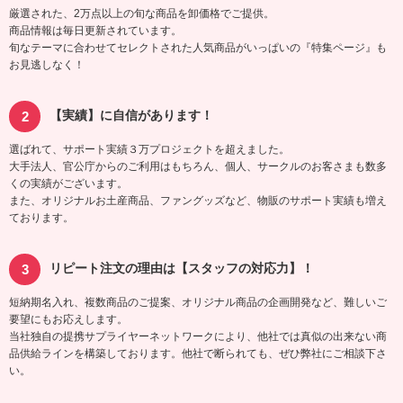
厳選された、2万点以上の旬な商品を卸価格でご提供。
商品情報は毎日更新されています。
旬なテーマに合わせてセレクトされた人気商品がいっぱいの『特集ページ』も
お見逃しなく！
【実績】に自信があります！
選ばれて、サポート実績３万プロジェクトを超えました。
大手法人、官公庁からのご利用はもちろん、個人、サークルのお客さまも数多
くの実績がございます。
また、オリジナルお土産商品、ファングッズなど、物販のサポート実績も増え
ております。
リピート注文の理由は【スタッフの対応力】！
短納期名入れ、複数商品のご提案、オリジナル商品の企画開発など、難しいご
要望にもお応えします。
当社独自の提携サプライヤーネットワークにより、他社では真似の出来ない商
品供給ラインを構築しております。他社で断られても、ぜひ弊社にご相談下さ
い。