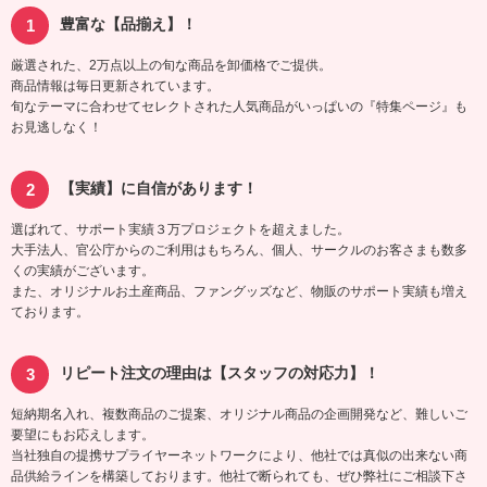
豊富な【品揃え】！
厳選された、2万点以上の旬な商品を卸価格でご提供。
商品情報は毎日更新されています。
旬なテーマに合わせてセレクトされた人気商品がいっぱいの『特集ページ』も
お見逃しなく！
【実績】に自信があります！
選ばれて、サポート実績３万プロジェクトを超えました。
大手法人、官公庁からのご利用はもちろん、個人、サークルのお客さまも数多
くの実績がございます。
また、オリジナルお土産商品、ファングッズなど、物販のサポート実績も増え
ております。
リピート注文の理由は【スタッフの対応力】！
短納期名入れ、複数商品のご提案、オリジナル商品の企画開発など、難しいご
要望にもお応えします。
当社独自の提携サプライヤーネットワークにより、他社では真似の出来ない商
品供給ラインを構築しております。他社で断られても、ぜひ弊社にご相談下さ