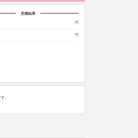
見積結果
円
円
です。