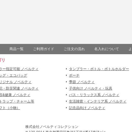
商品一覧
ご利用ガイド
ご注文の流れ
名入れについて
よ
ゴリ
ラー指定可能 ノベルティ
タンブラー・ボトル・ボトルホルダー
ッグ・エコバッグ
ポーチ
リジナル ノベルティ
季節 ノベルティ
犯・防災関連 ノベルティ
子供向け ノベルティ・玩具
容&健康 ノベルティ
バス・リラックス系 ノベルティ
トラップ・チャーム等
生活雑貨・インテリア系 ノベルティ
フト（小物）
記念品向け ノベルティ
株式会社ノベルティコレクション