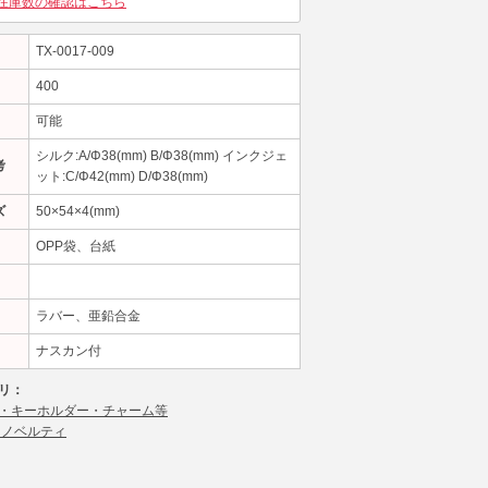
在庫数の確認はこちら
TX-0017-009
400
可能
シルク:A/Φ38(mm) B/Φ38(mm) インクジェ
考
ット:C/Φ42(mm) D/Φ38(mm)
ズ
50×54×4(mm)
OPP袋、台紙
ラバー、亜鉛合金
ナスカン付
リ：
・キーホルダー・チャーム等
 ノベルティ