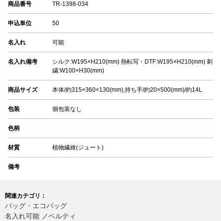
商品番号
TR-1398-034
申込単位
50
名入れ
可能
名入れ備考
シルク:W195×H210(mm) 熱転写・DTF:W195×H210(mm) 刺
繍:W100×H30(mm)
商品サイズ
本体/約315×360×130(mm),持ち手/約20×500(mm)/約14L
包装
個包装なし
色柄
材質
植物繊維(ジュート)
備考
関連カテゴリ：
バッグ・エコバッグ
名入れ可能 ノベルティ