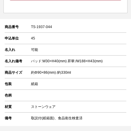
商品番号
TS-1937-044
申込単位
45
名入れ
可能
名入れ備考
パッド:W30×H40(mm) 昇華:/W188×H43(mm)
商品サイズ
約Φ90×86(mm) /約330ml
包装
紙箱
色柄
材質
ストーンウェア
備考
取説付(紙箱面)、食品衛生検査済