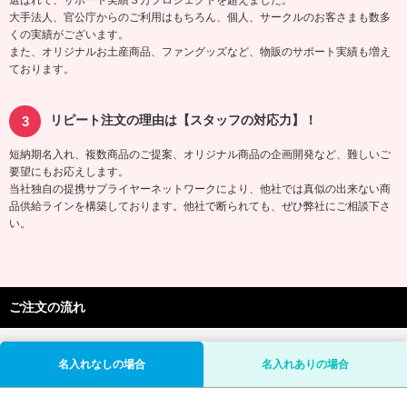
選ばれて、サポート実績３万プロジェクトを超えました。
大手法人、官公庁からのご利用はもちろん、個人、サークルのお客さまも数多
くの実績がございます。
また、オリジナルお土産商品、ファングッズなど、物販のサポート実績も増え
ております。
リピート注文の理由は【スタッフの対応力】！
短納期名入れ、複数商品のご提案、オリジナル商品の企画開発など、難しいご
要望にもお応えします。
当社独自の提携サプライヤーネットワークにより、他社では真似の出来ない商
品供給ラインを構築しております。他社で断られても、ぜひ弊社にご相談下さ
い。
ご注文の流れ
名入れなしの場合
名入れありの場合