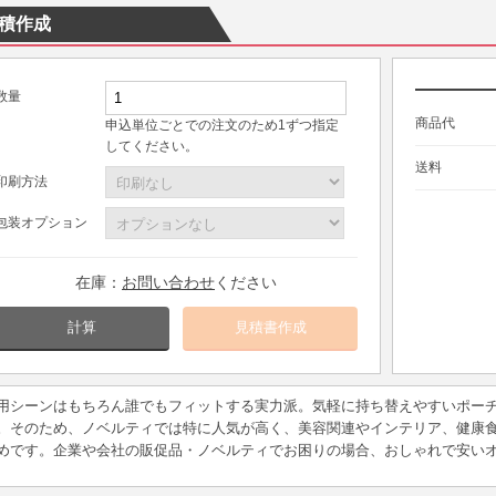
積作成
数量
商品代
申込単位ごとでの注文のため1ずつ指定
してください。
送料
印刷方法
包装オプション
在庫：
お問い合わせ
ください
計算
用シーンはもちろん誰でもフィットする実力派。気軽に持ち替えやすいポー
。そのため、ノベルティでは特に人気が高く、美容関連やインテリア、健康
めです。企業や会社の販促品・ノベルティでお困りの場合、おしゃれで安い