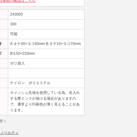
在庫数の確認はこちら
243005
300
可能
考
A:タテ30×ヨコ60mm B:タテ10×ヨコ70mm
ズ
約150×220mm
ポリ袋入
ナイロン、ポリエステル
※メッシュ生地を使用している為、名入れ
する際インクが抜ける場合がありますの
で、通常より印刷色が薄く見えることがあ
ります。
リ：
 ノベルティ