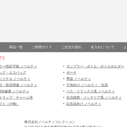
商品一覧
ご利用ガイド
ご注文の流れ
名入れについて
よ
ゴリ
ラー指定可能 ノベルティ
タンブラー・ボトル・ボトルホルダー
ッグ・エコバッグ
ポーチ
リジナル ノベルティ
季節 ノベルティ
犯・防災関連 ノベルティ
子供向け ノベルティ・玩具
容&健康 ノベルティ
バス・リラックス系 ノベルティ
トラップ・チャーム等
生活雑貨・インテリア系 ノベルティ
フト（小物）
記念品向け ノベルティ
株式会社ノベルティコレクション