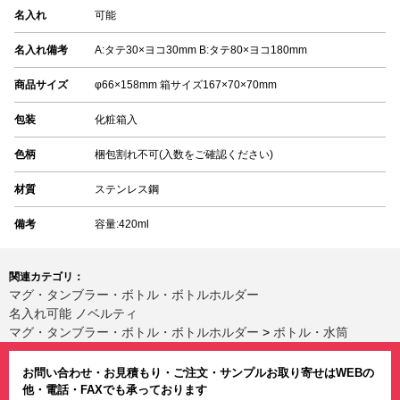
名入れ
可能
名入れ備考
A:タテ30×ヨコ30mm B:タテ80×ヨコ180mm
商品サイズ
φ66×158mm 箱サイズ167×70×70mm
包装
化粧箱入
色柄
梱包割れ不可(入数をご確認ください)
材質
ステンレス鋼
備考
容量:420ml
関連カテゴリ：
マグ・タンブラー・ボトル・ボトルホルダー
名入れ可能 ノベルティ
マグ・タンブラー・ボトル・ボトルホルダー
>
ボトル・水筒
お問い合わせ・お見積もり・ご注文・サンプルお取り寄せはWEBの
他・電話・FAXでも承っております