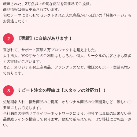
厳選された、2万点以上の旬な商品を卸価格でご提供。
商品情報は毎日更新されています。
旬なテーマに合わせてセレクトされた人気商品がいっぱいの『特集ページ』も
お見逃しなく！
【実績】に自信があります！
選ばれて、サポート実績３万プロジェクトを超えました。
大手法人、官公庁からのご利用はもちろん、個人、サークルのお客さまも数多
くの実績がございます。
また、オリジナルお土産商品、ファングッズなど、物販のサポート実績も増え
ております。
リピート注文の理由は【スタッフの対応力】！
短納期名入れ、複数商品のご提案、オリジナル商品の企画開発など、難しいご
要望にもお応えします。
当社独自の提携サプライヤーネットワークにより、他社では真似の出来ない商
品供給ラインを構築しております。他社で断られても、ぜひ弊社にご相談下さ
い。