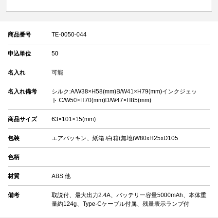
商品番号
TE-0050-044
申込単位
50
名入れ
可能
名入れ備考
シルク:A/W38×H58(mm)B/W41×H79(mm)インクジェッ
ト:C/W50×H70(mm)D/W47×H85(mm)
商品サイズ
63×101×15(mm)
包装
エアパッキン、紙箱 /白箱(無地)W80xH25xD105
色柄
材質
ABS 他
備考
取説付、最大出力2.4A、バッテリー容量5000mAh、本体重
量約124g、Type-Cケーブル付属、残量表示ランプ付