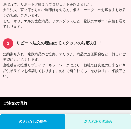
選ばれて、サポート実績３万プロジェクトを超えました。
大手法人、官公庁からのご利用はもちろん、個人、サークルのお客さまも数多
くの実績がございます。
また、オリジナルお土産商品、ファングッズなど、物販のサポート実績も増え
ております。
リピート注文の理由は【スタッフの対応力】！
短納期名入れ、複数商品のご提案、オリジナル商品の企画開発など、難しいご
要望にもお応えします。
当社独自の提携サプライヤーネットワークにより、他社では真似の出来ない商
品供給ラインを構築しております。他社で断られても、ぜひ弊社にご相談下さ
い。
ご注文の流れ
名入れなしの場合
名入れありの場合