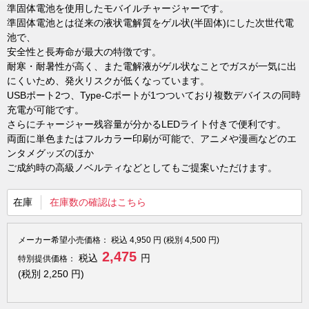
準固体電池を使用したモバイルチャージャーです。
準固体電池とは従来の液状電解質をゲル状(半固体)にした次世代電
池で、
安全性と長寿命が最大の特徴です。
耐寒・耐暑性が高く、また電解液がゲル状なことでガスが一気に出
にくいため、発火リスクが低くなっています。
USBポート2つ、Type-Cポートが1つついており複数デバイスの同時
充電が可能です。
さらにチャージャー残容量が分かるLEDライト付きで便利です。
両面に単色またはフルカラー印刷が可能で、アニメや漫画などのエ
ンタメグッズのほか
ご成約時の高級ノベルティなどとしてもご提案いただけます。
在庫
在庫数の確認はこちら
メーカー希望小売価格：
税込
4,950
円 (税別
4,500
円)
2,475
税込
円
特別提供価格：
(税別
2,250
円)