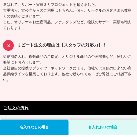
選ばれて、サポート実績３万プロジェクトを超えました。
大手法人、官公庁からのご利用はもちろん、個人、サークルのお客さまも数多
くの実績がございます。
また、オリジナルお土産商品、ファングッズなど、物販のサポート実績も増え
ております。
リピート注文の理由は【スタッフの対応力】！
短納期名入れ、複数商品のご提案、オリジナル商品の企画開発など、難しいご
要望にもお応えします。
当社独自の提携サプライヤーネットワークにより、他社では真似の出来ない商
品供給ラインを構築しております。他社で断られても、ぜひ弊社にご相談下さ
い。
ご注文の流れ
名入れなしの場合
名入れありの場合