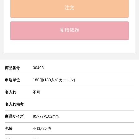
注文
見積依頼
商品番号
30498
申込単位
180個(180入×1カートン)
名入れ
不可
名入れ備考
商品サイズ
85×77×102mm
包装
セロハン巻