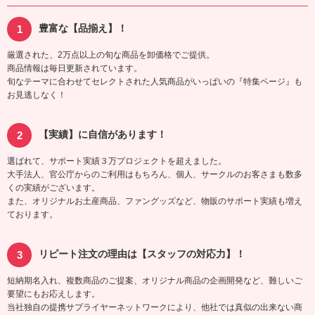
豊富な【品揃え】！
厳選された、2万点以上の旬な商品を卸価格でご提供。
商品情報は毎日更新されています。
旬なテーマに合わせてセレクトされた人気商品がいっぱいの『特集ページ』も
お見逃しなく！
【実績】に自信があります！
選ばれて、サポート実績３万プロジェクトを超えました。
大手法人、官公庁からのご利用はもちろん、個人、サークルのお客さまも数多
くの実績がございます。
また、オリジナルお土産商品、ファングッズなど、物販のサポート実績も増え
ております。
リピート注文の理由は【スタッフの対応力】！
短納期名入れ、複数商品のご提案、オリジナル商品の企画開発など、難しいご
要望にもお応えします。
当社独自の提携サプライヤーネットワークにより、他社では真似の出来ない商