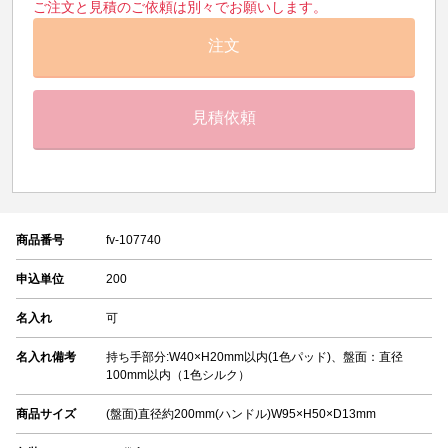
ご注文と見積のご依頼は別々でお願いします。
注文
見積依頼
商品番号
fv-107740
申込単位
200
名入れ
可
名入れ備考
持ち手部分:W40×H20mm以内(1色パッド)、盤面：直径
100mm以内（1色シルク）
商品サイズ
(盤面)直径約200mm(ハンドル)W95×H50×D13mm