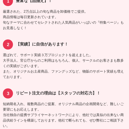
豊富な【品揃え】！
厳選された、2万点以上の旬な商品を卸価格でご提供。
商品情報は毎日更新されています。
旬なテーマに合わせてセレクトされた人気商品がいっぱいの『特集ページ』も
お見逃しなく！
【実績】に自信があります！
選ばれて、サポート実績３万プロジェクトを超えました。
大手法人、官公庁からのご利用はもちろん、個人、サークルのお客さまも数多
くの実績がございます。
また、オリジナルお土産商品、ファングッズなど、物販のサポート実績も増え
ております。
リピート注文の理由は【スタッフの対応力】！
短納期名入れ、複数商品のご提案、オリジナル商品の企画開発など、難しいご
要望にもお応えします。
当社独自の提携サプライヤーネットワークにより、他社では真似の出来ない商
品供給ラインを構築しております。他社で断られても、ぜひ弊社にご相談下さ
い。