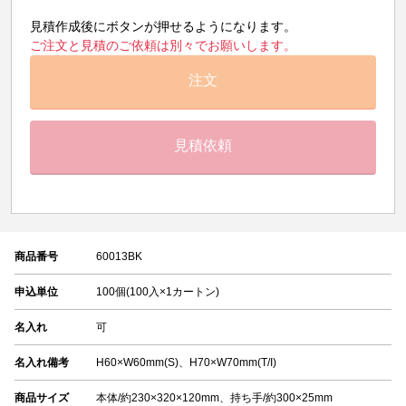
見積作成後にボタンが押せるようになります。
ご注文と見積のご依頼は別々でお願いします。
注文
見積依頼
商品番号
60013BK
申込単位
100個(100入×1カートン)
名入れ
可
名入れ備考
H60×W60mm(S)、H70×W70mm(T/I)
商品サイズ
本体/約230×320×120mm、持ち手/約300×25mm