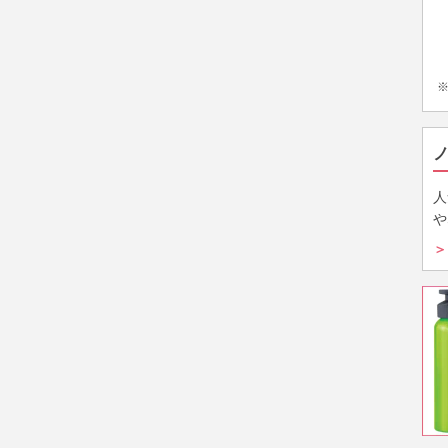
人
や
＞