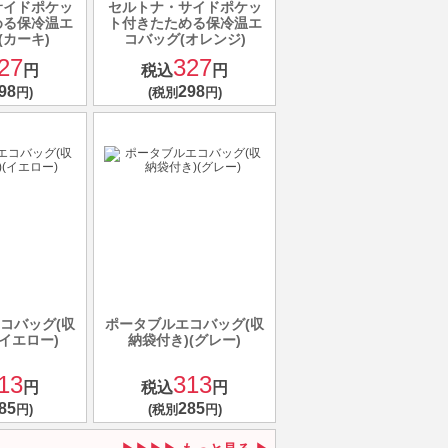
サイドポケッ
セルトナ・サイドポケッ
める保冷温エ
ト付きたためる保冷温エ
(カーキ)
コバッグ(オレンジ)
27
327
円
税込
円
98
298
円)
(税別
円)
コバッグ(収
ポータブルエコバッグ(収
(イエロー)
納袋付き)(グレー)
13
313
円
税込
円
85
285
円)
(税別
円)