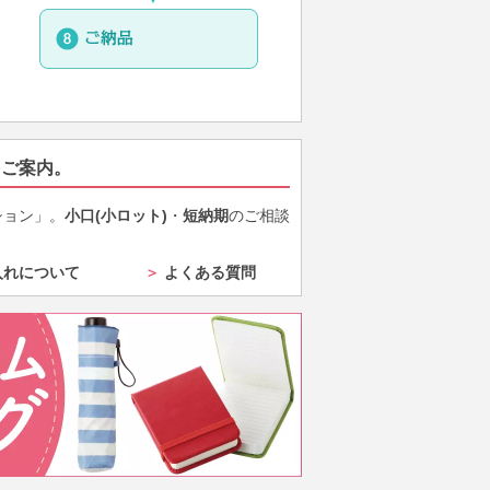
をご案内。
ション」。
小口(小ロット)
・
短納期
のご相談
入れについて
＞
よくある質問