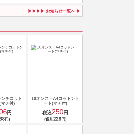
お知らせ一覧へ
ランチコット
10オンス・A4コットント
(マチ付)
ート(マチ付)
06
250
円
税込
円
88
228
円)
(税別
円)