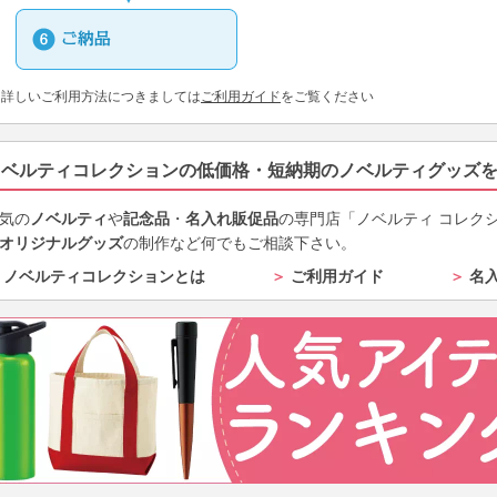
※詳しいご利用方法につきましては
ご利用ガイド
をご覧ください
ノベルティコレクションの低価格・短納期のノベルティグッズ
気の
ノベルティ
や
記念品
・
名入れ販促品
の専門店「ノベルティ コレク
オリジナルグッズ
の制作など何でもご相談下さい。
ノベルティコレクションとは
＞
ご利用ガイド
＞
名