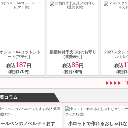
5オンス・A4コットント
招福鈴付干支(未)のお守り
2027スタ
ート(マチ付)
(運勢表付)
ルカレ
187
85
1
税込
円
税込
円
税込
170
78
1
(税別
円)
(税別
円)
(税別
「
着コラム
ボールペンのノベルティおす
小ロットで作れるおしゃれな